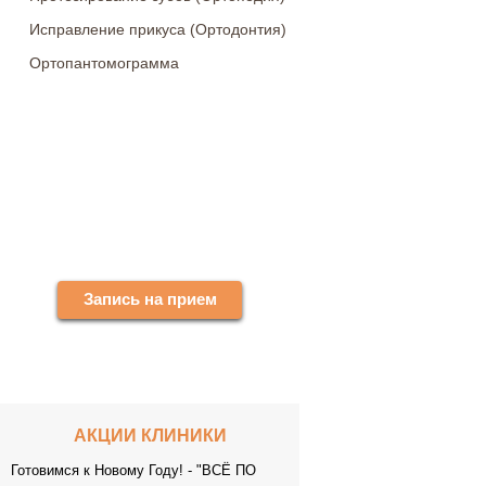
Исправление прикуса (Ортодонтия)
Ортопантомограмма
ЗАПИСЬ НА ПЕРВИЧНЫЙ ОСМОТР
Профессиональная диагностика
полости рта позволяет обнаружить
все проблемы и составить
эффективный план лечения.
Запись на прием
АКЦИИ КЛИНИКИ
Готовимся к Новому Году! - "ВСЁ ПО