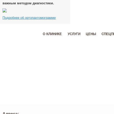
важным методом диагностики.
Подробнее об ортопантомограмме
О КЛИНИКЕ
УСЛУГИ
ЦЕНЫ
СПЕЦП
МЫ ГАРАНТИРУЕМ:
Высокий класс выполняемых работ
Безупречное качество любых работ
Только качественные материалы
Качественные материалы от поставщиков с мировым именем..
Гарантия качества
Гарантия на обслуживание от 1 года до 3-х лет.
Адреса: