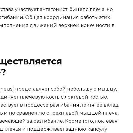
става участвует антагонист, бицепс плеча, но
 сгибании. Общая координация работы этих
выполнения движений верхней конечности в
ществляется
е?
nconeus) представляет собой небольшую мышцу,
единяет плечевую кость с локтевой костью.
аствует в процессе разгибания локтя, её вклад
ным по сравнению с трехглавой мышцей плеча,
вечающей за разгибание. Кроме того, локтевая
дплечья и поддерживает заднюю капсулу