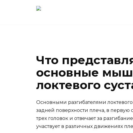
Перейти
к
содержанию
Что представл
основные мыш
локтевого суст
Основными разгибателями локтевого
задней поверхности плеча, в первую 
трех головок и отвечает за разгибани
участвует в различных движениях пле