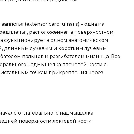
запястья (extensor carpi ulnaris) – одна из
предплечья, расположенная в поверхностном
ца функционирует в одном анатомическом
й, длинным лучевым и коротким лучевым
гибателем пальцев и разгибателем мизинца. Все
терального надмыщелка плечевой кости с
дистальным точкам прикрепления через
 начало от латерального надмыщелка
задней поверхности локтевой кости.