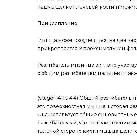
надмыщелке плечевой кости и межм
Прикрепление:
Мышца может разделяться на две част
прикрепляется к проксимальной фала
Разгибатель мизинца активно участв
с общим разгибателем пальцев и такж
(etage T4-T5 4.4) Общий разгибатель 
это поверхностная мышца, которая р
Она использует общие синовиальны
разгибателями, что снижает трение 
тыльной стороне кисти мышца делитс