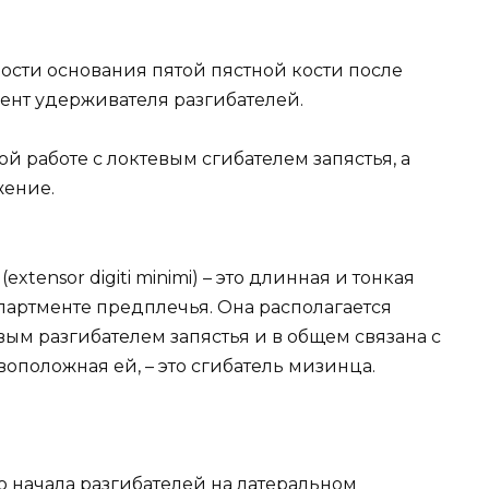
ости основания пятой пястной кости после
нт удерживателя разгибателей.
й работе с локтевым сгибателем запястья, а
жение.
extensor digiti minimi) – это длинная и тонкая
артменте предплечья. Она располагается
ым разгибателем запястья и в общем связана с
оположная ей, – это сгибатель мизинца.
го начала разгибателей на латеральном