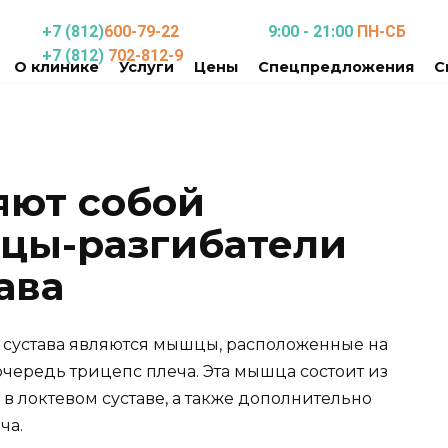
+7 (812)
600-79-22
9:00 - 21:00
ПН-СБ
+7 (812)
702-812-9
О клинике
Услуги
Цены
Спецпредложения
С
яют собой
цы-разгибатели
ава
 сустава являются мышцы, расположенные на
очередь трицепс плеча. Эта мышца состоит из
е в локтевом суставе, а также дополнительно
ча.