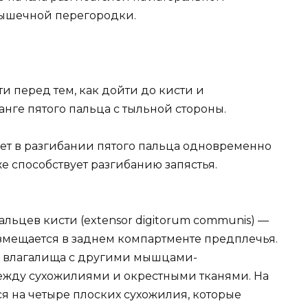
ышечной перегородки.
и перед тем, как дойти до кисти и
нге пятого пальца с тыльной стороны.
ует в разгибании пятого пальца одновременно
е способствует разгибанию запястья.
пальцев кисти (extensor digitorum communis) —
азмещается в заднем компартменте предплечья.
е влагалища с другими мышцами-
между сухожилиями и окрестными тканями. На
я на четыре плоских сухожилия, которые