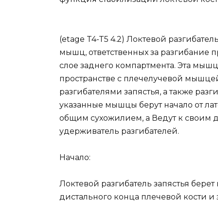
(etage T4-T5 4.2) Локтевой разгибатель 
мышц, ответственных за разгибание 
слое заднего компартмента. Эта мыш
пространстве с плечелучевой мышце
разгибателями запястья, а также раз
указанные мышцы берут начало от ла
общим сухожилием, а Ведут к своим 
удерживатель разгибателей.
Начало:
Локтевой разгибатель запястья берет
дистального конца плечевой кости и 