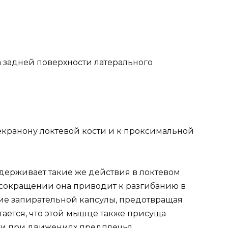
а задней поверхности латерального
кранону локтевой кости и к проксимальной
ерживает такие же действия в локтевом
и сокращении она приводит к разгибанию в
ние запирательной капсулы, предотвращая
тается, что этой мышце также присуща
ти при движениях предплечья.