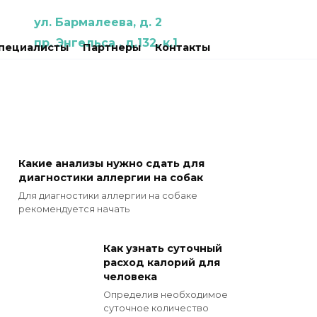
ул. Бармалеева, д. 2
пр. Энгельса , д.132, к.1
пециалисты
Партнеры
Контакты
Какие анализы нужно сдать для
диагностики аллергии на собак
Для диагностики аллергии на собаке
рекомендуется начать
Как узнать суточный
расход калорий для
человека
Определив необходимое
суточное количество