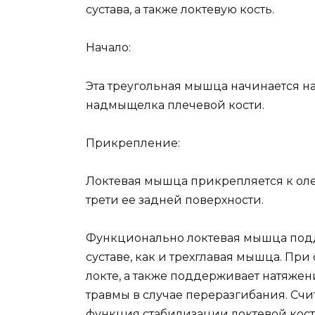
сустава, а также локтевую кость.
Начало:
Эта треугольная мышца начинается н
надмыщелка плечевой кости.
Прикрепление:
Локтевая мышца прикрепляется к оле
трети ее задней поверхности.
Функционально локтевая мышца подд
суставе, как и трехглавая мышца. Пр
локте, а также поддерживает натяже
травмы в случае переразгибания. Счи
функция стабилизации локтевой кос