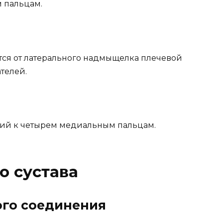
 пальцам.
тся от латерального надмыщелка плечевой
телей.
ий к четырем медиальным пальцам.
о сустава
ого соединения