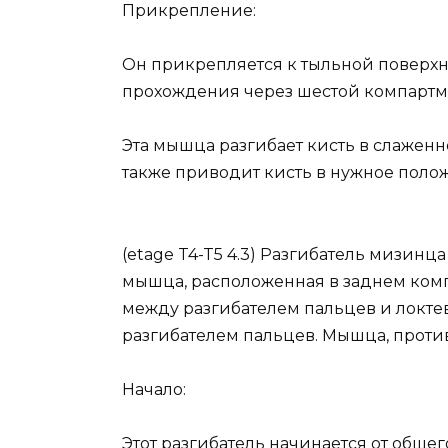
Прикрепление:
Он прикрепляется к тыльной поверхн
прохождения через шестой компартме
Эта мышца разгибает кисть в слаженно
также приводит кисть в нужное поло
(etage T4-T5 4.3) Разгибатель мизинца (
мышца, расположенная в заднем комп
между разгибателем пальцев и локтев
разгибателем пальцев. Мышца, против
Начало:
Этот разгибатель начинается от обще