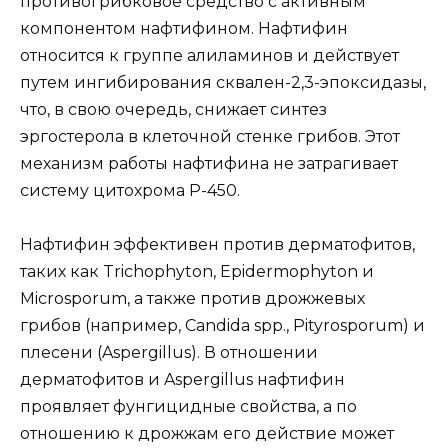
противогрибковое средство с активным
компонентом нафтифином. Нафтифин
относится к группе алиламинов и действует
путем ингибирования сквален-2,3-эпоксидазы,
что, в свою очередь, снижает синтез
эргостерола в клеточной стенке грибов. Этот
механизм работы нафтифина не затрагивает
систему цитохрома P-450.
Нафтифин эффективен против дерматофитов,
таких как Trichophyton, Epidermophyton и
Microsporum, а также против дрожжевых
грибов (например, Candida spp., Pityrosporum) и
плесени (Aspergillus). В отношении
дерматофитов и Aspergillus нафтифин
проявляет фунгицидные свойства, а по
отношению к дрожжам его действие может