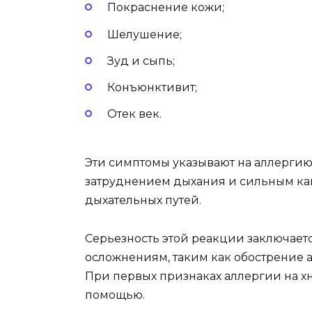
Покраснение кожи;
Шелушение;
Зуд и сыпь;
Конъюнктивит;
Отек век.
Эти симптомы указывают на аллергию 
затруднением дыхания и сильным каш
дыхательных путей.
Серьезность этой реакции заключается
осложнениям, таким как обострение 
При первых признаках аллергии на х
помощью.