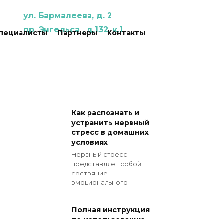
ул. Бармалеева, д. 2
пр. Энгельса , д.132, к.1
пециалисты
Партнеры
Контакты
Как распознать и
устранить нервный
стресс в домашних
условиях
Нервный стресс
представляет собой
состояние
эмоционального
Полная инструкция