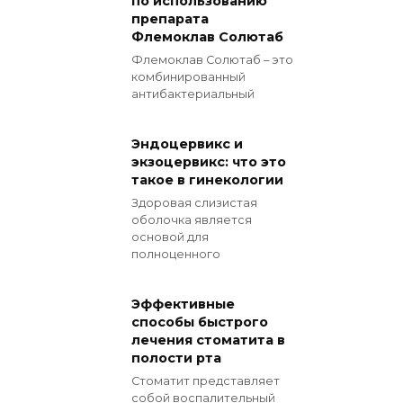
по использованию
препарата
Флемоклав Солютаб
Флемоклав Солютаб – это
комбинированный
антибактериальный
Эндоцервикс и
экзоцервикс: что это
такое в гинекологии
Здоровая слизистая
оболочка является
основой для
полноценного
Эффективные
способы быстрого
лечения стоматита в
полости рта
Стоматит представляет
собой воспалительный