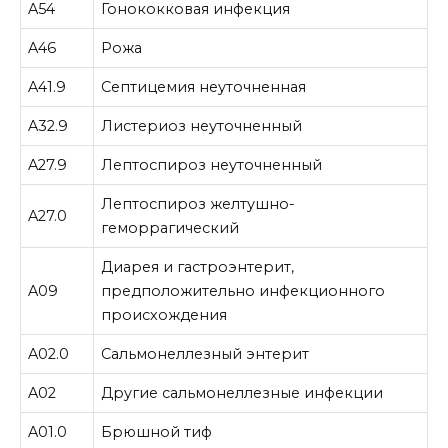
A54
Гонококковая инфекция
A46
Рожа
A41.9
Септицемия неуточненная
A32.9
Листериоз неуточненный
A27.9
Лептоспироз неуточненный
Лептоспироз желтушно-
A27.0
геморрагический
Диарея и гастроэнтерит,
A09
предположительно инфекционного
происхождения
A02.0
Сальмонеллезный энтерит
A02
Другие сальмонеллезные инфекции
A01.0
Брюшной тиф