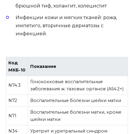
брюшной тиф, холангит, холецистит
Инфекции кожи и мягких тканей: рожа,
импетиго, вторичные дерматозы с
инфекцией.
Код
Показание
МКБ-10
Гонококковые воспалительные
N74.3
заболевания ж. тазовых органов (A54.2+)
N72
Воспалительные болезни шейки матки
Воспалительные болезни матки, кроме
N71
шейки матки
N34
Уретрит и уретральный синдром