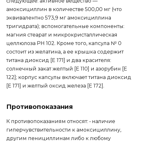
следующее: активное вещество —
амоксициллин в количестве 500,00 мг (что
эквивалентно 573,9 мг амоксициллина
тригидрата); вспомогательные компоненты:
магния стеарат и микрокристаллическая
целлюлоза PH 102. Кроме того, капсула № 0
состоит из желатина, а ее крышка содержит
титана диоксид [E 171] и два красителя:
солнечный закат желтый [E 110] и азорубин [E
122]; корпус капсулы включает титана диоксид
[E 171] и желтый оксид железа [E 172].
Противопоказания
К противопоказаниям относят: • наличие
гиперчувствительности к амоксициллину,
другим пенициллинам либо к любому