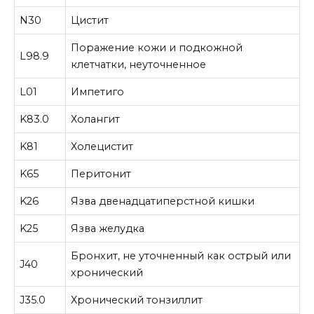
N30
Цистит
Поражение кожи и подкожной
L98.9
клетчатки, неуточненное
L01
Импетиго
K83.0
Холангит
K81
Холецистит
K65
Перитонит
K26
Язва двенадцатиперстной кишки
K25
Язва желудка
Бронхит, не уточненный как острый или
J40
хронический
J35.0
Хронический тонзиллит