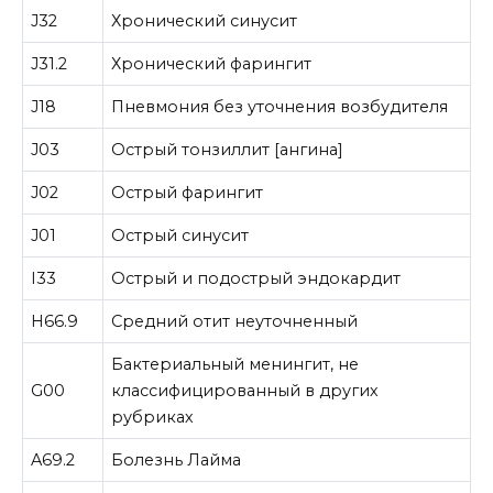
J32
Хронический синусит
J31.2
Хронический фарингит
J18
Пневмония без уточнения возбудителя
J03
Острый тонзиллит [ангина]
J02
Острый фарингит
J01
Острый синусит
I33
Острый и подострый эндокардит
H66.9
Средний отит неуточненный
Бактериальный менингит, не
G00
классифицированный в других
рубриках
A69.2
Болезнь Лайма