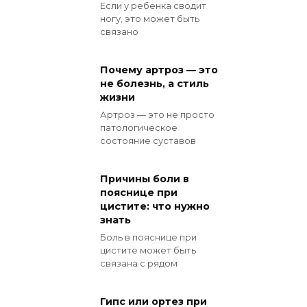
Если у ребенка сводит
ногу, это может быть
связано
Почему артроз — это
не болезнь, а стиль
жизни
Артроз — это не просто
патологическое
состояние суставов
Причины боли в
пояснице при
цистите: что нужно
знать
Боль в пояснице при
цистите может быть
связана с рядом
Гипс или ортез при