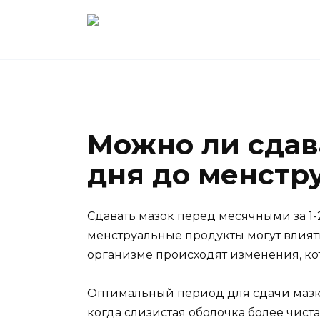
Перейти
к
содержанию
Можно ли сдава
дня до менстр
Сдавать мазок перед месячными за 1-2
менструальные продукты могут влиять
организме происходят изменения, кот
Оптимальный период для сдачи мазка
когда слизистая оболочка более чиста