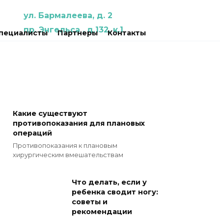
ул. Бармалеева, д. 2
пр. Энгельса , д.132, к.1
пециалисты
Партнеры
Контакты
Какие существуют
противопоказания для плановых
операций
Противопоказания к плановым
хирургическим вмешательствам
Что делать, если у
ребенка сводит ногу:
советы и
рекомендации