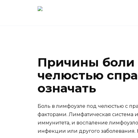
Перейти
к
содержанию
Причины боли 
челюстью справ
означать
Боль в лимфоузле под челюстью с пр
факторами. Лимфатическая система 
иммунитета, и воспаление лимфоузло
инфекции или другого заболевания.