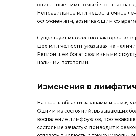
описанные симптомы беспокоят вас до
Неправильное или недостаточное ле
осложнениям, возникающим со врем
Существует множество факторов, кот
шее или челюсти, указывая на налич
Регион шеи богат различными структ
наличии патологий.
Изменения в лимфатич
На шее, в области за ушами и внизу 
Одним из состояний, вызывающих бо
воспаление лимфоузлов, протекающее
состояние зачастую приводит к резко
отдавать в челюсть, а также к увелич