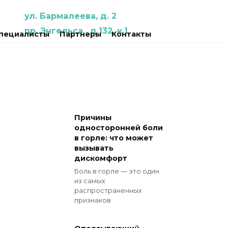
ул. Бармалеева, д. 2
пр. Энгельса , д.132, к.1
пециалисты
Партнеры
Контакты
Причины
односторонней боли
в горле: что может
вызывать
дискомфорт
Боль в горле — это один
из самых
распространенных
признаков