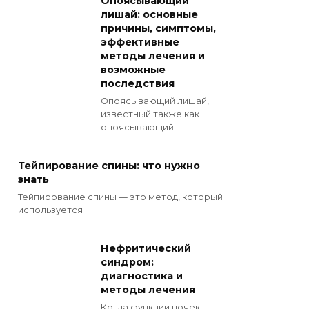
Опоясывающий
лишай: основные
причины, симптомы,
эффективные
методы лечения и
возможные
последствия
Опоясывающий лишай,
известный также как
опоясывающий
Тейпирование спины: что нужно
знать
Тейпирование спины — это метод, который
используется
Нефритический
синдром:
диагностика и
методы лечения
Когда функции почек