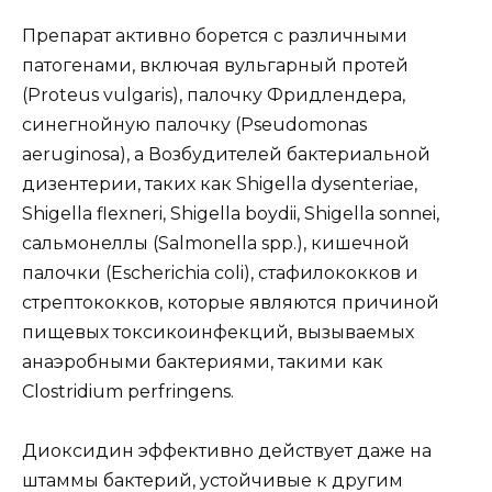
Препарат активно борется с различными
патогенами, включая вульгарный протей
(Proteus vulgaris), палочку Фридлендера,
синегнойную палочку (Pseudomonas
aeruginosa), а Возбудителей бактериальной
дизентерии, таких как Shigella dysenteriae,
Shigella flexneri, Shigella boydii, Shigella sonnei,
сальмонеллы (Salmonella spp.), кишечной
палочки (Escherichia coli), стафилококков и
стрептококков, которые являются причиной
пищевых токсикоинфекций, вызываемых
анаэробными бактериями, такими как
Clostridium perfringens.
Диоксидин эффективно действует даже на
штаммы бактерий, устойчивые к другим