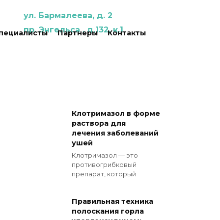
ул. Бармалеева, д. 2
пр. Энгельса , д.132, к.1
пециалисты
Партнеры
Контакты
Клотримазол в форме
раствора для
лечения заболеваний
ушей
Клотримазол — это
противогрибковый
препарат, который
Правильная техника
полоскания горла