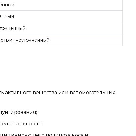
ненный
ненный
уточненный
артрит неуточненный
 активного вещества или вспомогательных
шунтирования;
едостаточность;
ецидивирующего полипоза носа и