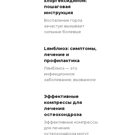
хлоргексидином:
пошаговая
инструкция
Воспаление горла
зачастую вызывает
сильные болевые
Lямблиоз: симптомы,
лечение и
профилактика
Лямблиоз — это
инфекционное
заболевание, вызванное
Эффективные
компрессы для
лечения
остеохондроза
Эффективные компрессы
для лечения
остеохондроза могут