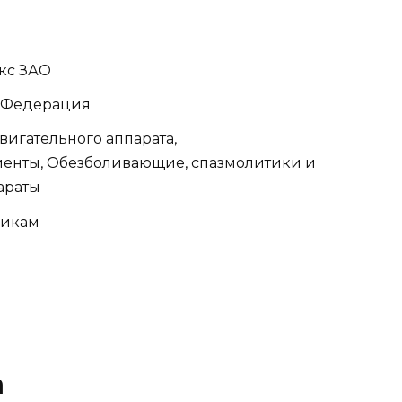
кс ЗАО
я Федерация
вигательного аппарата,
енты, Обезболивающие, спазмолитики и
араты
сикам
а