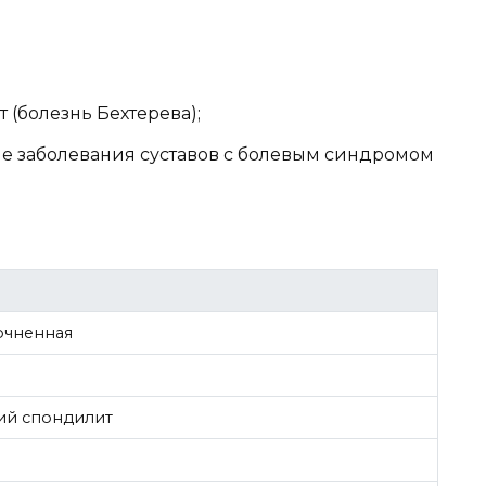
(болезнь Бехтерева);
е заболевания суставов с болевым синдромом
очненная
й спондилит