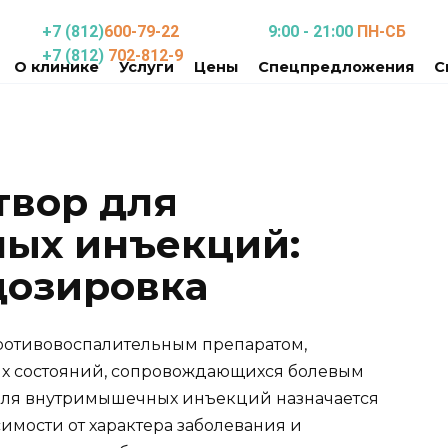
+7 (812)
600-79-22
9:00 - 21:00
ПН-СБ
+7 (812)
702-812-9
О клинике
Услуги
Цены
Спецпредложения
С
твор для
ых инъекций:
дозировка
ротивовоспалительным препаратом,
х состояний, сопровождающихся болевым
для внутримышечных инъекций назначается
висимости от характера заболевания и