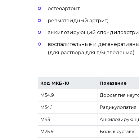
остеоартрит;
ревматоидный артрит;
анкилозирующий спондилоартрит 
воспалительные и дегенеративны
(для раствора для в/м введения).
Код МКБ-10
Показание
M54.9
Дорсалгия неут
M54.1
Радикулопатия
M45
Анкилозирующи
M25.5
Боль в суставе