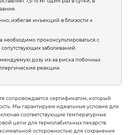
авляет 7,5-15 мг один раз в сутки, в
вания.
но, избегая инъекций в близости к
 необходимо проконсультироваться с
 сопутствующих заболеваний.
мендуемую дозу из-за риска побочных
 аллергические реакции.
те сопровождается сертификатом, который
ность. Мы гарантируем идеальные условия для
включая соответствующие температурные
овой цепи для термолабильных лекарств.
максимальной осторожностью для сохранения