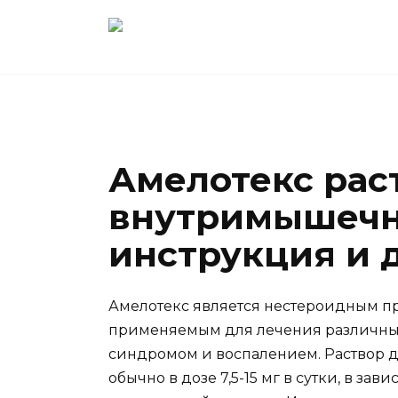
Перейти
к
содержанию
Амелотекс рас
внутримышечн
инструкция и 
Амелотекс является нестероидным п
применяемым для лечения различны
синдромом и воспалением. Раствор 
обычно в дозе 7,5-15 мг в сутки, в за