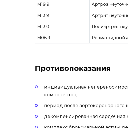
M19.9
Артроз неуточ
M13.9
Артрит неуточ
M13.0
Полиартрит не
M06.9
Ревматоидный 
Противопоказания
индивидуальная непереносимость
компонентов;
период после аортокоронарного 
декомпенсированная сердечная н
комплекс бронхиальной астмы, р