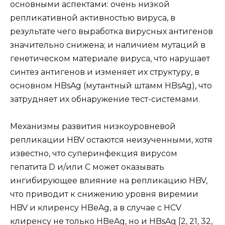
основными аспектами: очень низкой
репликативной активностью вируса, в
результате чего выработка вирусных антигенов
значительно снижена; и наличием мутаций в
генетическом материале вируса, что нарушает
синтез антигенов и изменяет их структуру, в
основном HBsAg (мутантный штамм HBsAg), что
затрудняет их обнаружение тест-системами.
Механизмы развития низкоуровневой
репликации HBV остаются неизученными, хотя
известно, что суперинфекция вирусом
гепатита D и/или С может оказывать
ингибирующее влияние на репликацию HBV,
что приводит к снижению уровня виремии
HBV и клиренсу HBeAg, а в случае с HCV
клиренсу не только HBeAg, но и HBsAg [2, 21, 32,