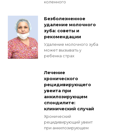
коленного
Безболезненное
удаление молочного
зуба: советы и
рекомендации
Удаление молочного зуба
может вызывать у
ребенка страх
Лечение
хронического
рецидивирующего
увеита при
анкилозирующем
спондилите:
клинический случай
Хронический
рецидивирующий увеит
при анкилозирующем