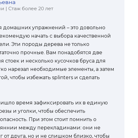
ьевна
 | Стаж более 20 лет
я домашних упражнений – это довольно
рекомендую начать с выбора качественной
ели. Эти породы дерева не только
таточно прочные. Вам понадобятся две
ля стоек и несколько кусочков бруса для
гко нарезал необходимые элементы, а затем
й, чтобы избежать splinters и сделать
ришло время зафиксировать их в единую
езы и уголки, чтобы обеспечить
пасность. При этом стоит помнить о
тояннии между перекладинами: они не
от друга, но и не слишком близко, чтобы