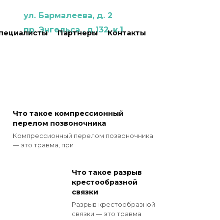
ул. Бармалеева, д. 2
пр. Энгельса , д.132, к.1
пециалисты
Партнеры
Контакты
Что такое компрессионный
перелом позвоночника
Компрессионный перелом позвоночника
— это травма, при
Что такое разрыв
крестообразной
связки
Разрыв крестообразной
связки — это травма