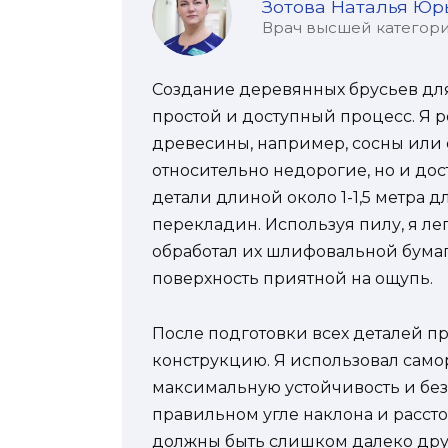
Зотова Наталья Юр
Врач высшей категории
Создание деревянных брусьев дл
простой и доступный процесс. Я 
древесины, например, сосны или 
относительно недорогие, но и дос
детали длиной около 1-1,5 метра д
перекладин. Используя пилу, я ле
обработал их шлифовальной бумаго
поверхность приятной на ощупь.
После подготовки всех деталей п
конструкцию. Я использовал самор
максимальную устойчивость и безо
правильном угле наклона и расс
должны быть слишком далеко друг 