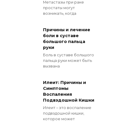
Метастазы при раке
простаты могут
возникать, когда
Причины и лечение
боли в суставе
большого пальца
руки
Боль в суставе большого
пальца руки может быть
вызвана
Илеит: Причины и
Симптомы
Воспаления
Подвздошной Кишки
Илеит – это воспаление
подвздошной кишки,
которое может