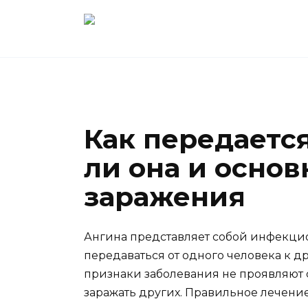
Перейти
к
содержанию
Как передается
ли она и осно
заражения
Ангина представляет собой инфекцио
передаваться от одного человека к д
признаки заболевания не проявляют
заражать других. Правильное лечени