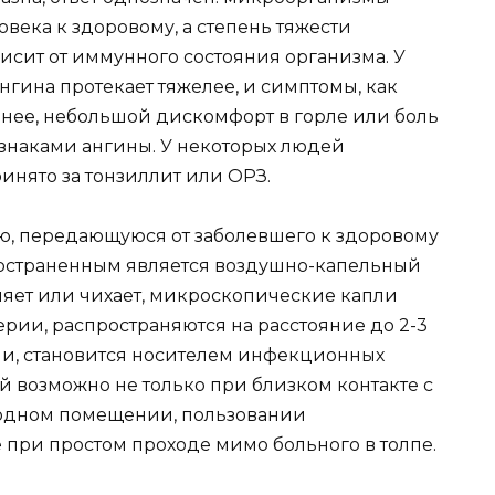
овека к здоровому, а степень тяжести
исит от иммунного состояния организма. У
гина протекает тяжелее, и симптомы, как
енее, небольшой дискомфорт в горле или боль
изнаками ангины. У некоторых людей
инято за тонзиллит или ОРЗ.
ю, передающуюся от заболевшего к здоровому
остраненным является воздушно-капельный
ляет или чихает, микроскопические капли
рии, распространяются на расстояние до 2-3
ли, становится носителем инфекционных
 возможно не только при близком контакте с
 одном помещении, пользовании
при простом проходе мимо больного в толпе.