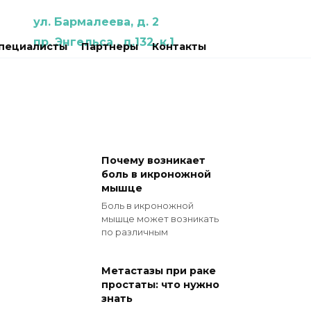
ул. Бармалеева, д. 2
пр. Энгельса , д.132, к.1
пециалисты
Партнеры
Контакты
Почему возникает
боль в икроножной
мышце
Боль в икроножной
мышце может возникать
по различным
Метастазы при раке
простаты: что нужно
знать