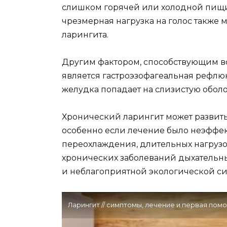
слишком горячей или холодной пищи
чрезмерная нагрузка на голос также 
ларингита.
Другим фактором, способствующим во
является гастроэзофагеальная рефлюк
желудка попадает на слизистую оболо
Хронический ларингит может развитьс
особенно если лечение было неэффект
переохлаждения, длительных нагрузок 
хронических заболеваний дыхательны
и неблагоприятной экологической си
Ларингит // симптомы, лечение и первая пом