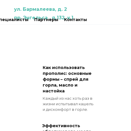
ул. Бармалеева, д. 2
пр. Энгельса , д.132, к.1
пециалисты
Партнеры
Контакты
Как использовать
прополис: основные
формы – спрей для
горла, масло и
настойка
Каждый из нас хоть раз в
жизни испытывал кашель
и дискомфорт в горле.
Эффективность