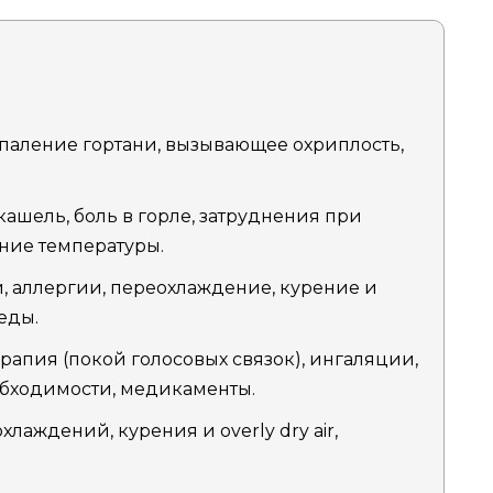
паление гортани, вызывающее охриплость,
кашель, боль в горле, затруднения при
ние температуры.
 аллергии, переохлаждение, курение и
еды.
пия (покой голосовых связок), ингаляции,
обходимости, медикаменты.
лаждений, курения и overly dry air,