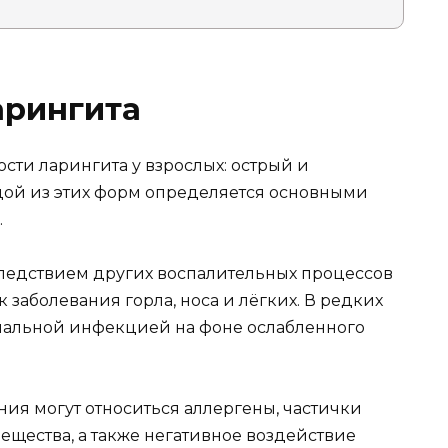
арингита
сти ларингита у взрослых: острый и
дой из этих форм определяется основными
.
следствием других воспалительных процессов
к заболевания горла, носа и лёгких. В редких
риальной инфекцией на фоне ослабленного
ия могут относиться аллергены, частички
ещества, а также негативное воздействие