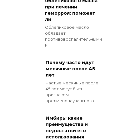
облепихового масла
при лечении
геморроя: поможет
ли
Облепиховое масло
обладает
противовоспалительными
и
Почему часто идут
месячные после 45
лет
Частые месячные после
45 лет могут быть
признаком
предменопаузального
Имбирь: какие
преимущества и
недостатки его
использования