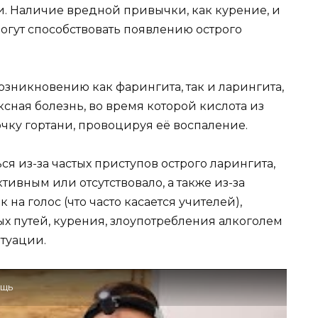
. Наличие вредной привычки, как курение, и
могут способствовать появлению острого
зникновению как фарингита, так и ларингита,
сная болезнь, во время которой кислота из
чку гортани, провоцируя её воспаление.
я из-за частых приступов острого ларингита,
ивным или отсутствовало, а также из-за
на голос (что часто касается учителей),
х путей, курения, злоупотребления алкоголем
туации.
ощь