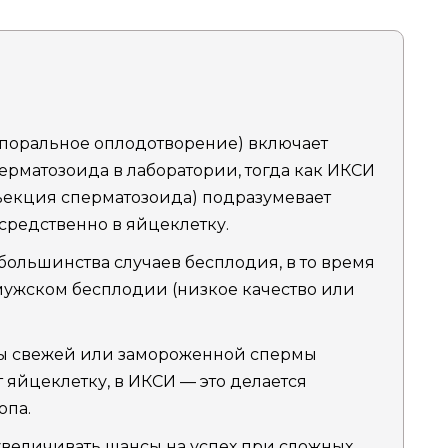
поральное оплодотворение) включает
рматозоида в лаборатории, тогда как ИКСИ
ъекция сперматозоида) подразумевает
редственно в яйцеклетку.
ольшинства случаев бесплодия, в то время
мужском бесплодии (низкое качество или
ы свежей или замороженной спермы
 яйцеклетку, в ИКСИ — это делается
опа.
величивать шансы на успех при сложных