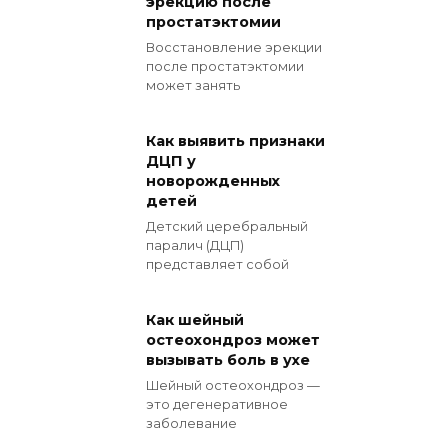
эрекцию после
простатэктомии
Восстановление эрекции
после простатэктомии
может занять
Как выявить признаки
ДЦП у
новорожденных
детей
Детский церебральный
паралич (ДЦП)
представляет собой
Как шейный
остеохондроз может
вызывать боль в ухе
Шейный остеохондроз —
это дегенеративное
заболевание