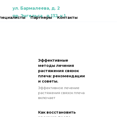
ул. Бармалеева, д. 2
пр. Энгельса , д.132, к.1
пециалисты
Партнеры
Контакты
Эффективные
методы лечения
растяжения связок
плеча: рекомендации
и советы.
Эффективное лечение
растяжения связок плеча
включает
Как восстановить