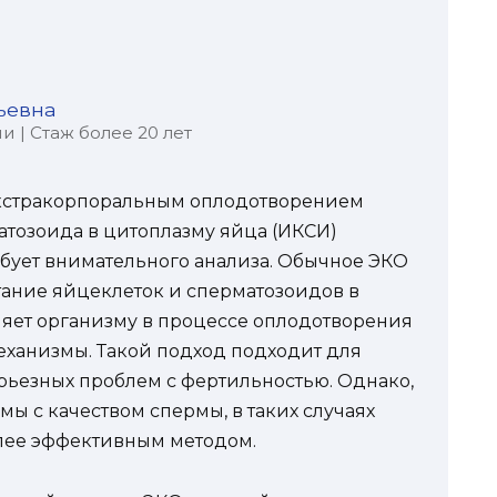
ьевна
 | Стаж более 20 лет
кстракорпоральным оплодотворением
тозоида в цитоплазму яйца (ИКСИ)
ебует внимательного анализа. Обычное ЭКО
тание яйцеклеток и сперматозоидов в
оляет организму в процессе оплодотворения
еханизмы. Такой подход подходит для
ерьезных проблем с фертильностью. Однако,
ы с качеством спермы, в таких случаях
лее эффективным методом.