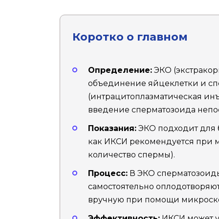
Коротко о главном
Определение:
ЭКО (экстракор
объединение яйцеклетки и спе
(интрацитоплазматическая ин
введение сперматозоида непос
Показания:
ЭКО подходит для б
как ИКСИ рекомендуется при 
количество спермы).
Процесс:
В ЭКО сперматозоид
самостоятельно оплодотворяют
вручную при помощи микроск
Эффективность:
ИКСИ может у