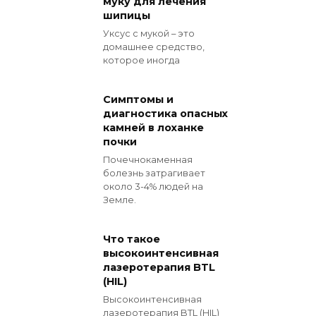
муку для лечения
шипицы
Уксус с мукой – это
домашнее средство,
которое иногда
Симптомы и
диагностика опасных
камней в лоханке
почки
Почечнокаменная
болезнь затрагивает
около 3-4% людей на
Земле.
Что такое
высокоинтенсивная
лазеротерапия BTL
(HIL)
Высокоинтенсивная
лазеротерапия BTL (HIL)