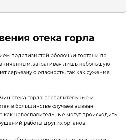
ения отека горла
нием подслизистой оболочки гортани по
раниченным, затрагивая лишь небольшую
яет серьезную опасность, так как сужение
чин отека горла: воспалительные и
тек в большинстве случаев вызван
да как невоспалительные могут происходить
рушений работы других органов.
вать образованию отека гортани, среди