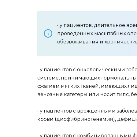
• у пациентов, длительное вр
проведенных масштабных операц
обезвоживания и хронически
• у пациентов с онкологическими за
системе, принимающих гормональные
сжатием мягких тканей, имеющих лишни
венозные катетеры или носит гипс, 
• у пациентов с врожденными забол
крови (дисфибриногенемия), дефици
• у пациентов с комбинированными ф