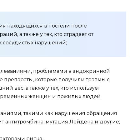
емя находящихся в постели после
ий, а также у тех, кто страдает от
х сосудистых нарушений;
болеваниями, проблемами в эндокринной
 препараты, которые получили травмы с
й вес, а также у тех, кто использует
беременных женщин и пожилых людей;
еваниями, такими как нарушения обращения
т антитромбина, мутация Лейдена и другие;
акторами риска.