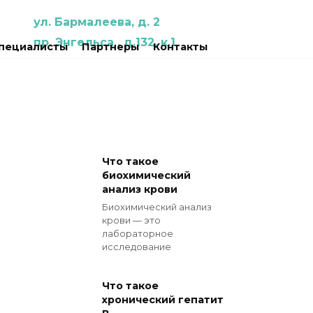
ул. Бармалеева, д. 2
пр. Энгельса , д.132, к.1
пециалисты
Партнеры
Контакты
Что такое
биохимический
анализ крови
Биохимический анализ
крови — это
лабораторное
исследование
Что такое
хронический гепатит